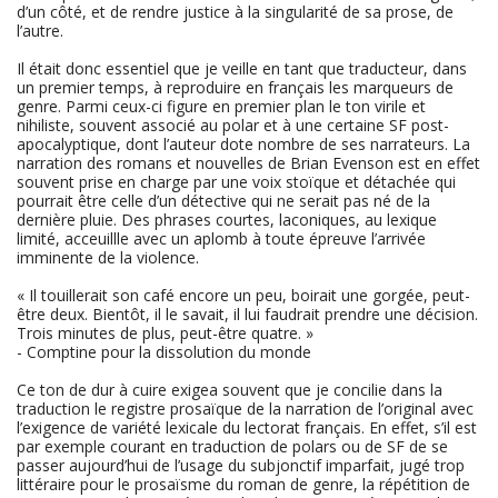
d’un côté, et de rendre justice à la singularité de sa prose, de
l’autre.
Il était donc essentiel que je veille en tant que traducteur, dans
un premier temps, à reproduire en français les marqueurs de
genre. Parmi ceux-ci figure en premier plan le ton virile et
nihiliste, souvent associé au polar et à une certaine SF post-
apocalyptique, dont l’auteur dote nombre de ses narrateurs. La
narration des romans et nouvelles de Brian Evenson est en effet
souvent prise en charge par une voix stoïque et détachée qui
pourrait être celle d’un détective qui ne serait pas né de la
dernière pluie. Des phrases courtes, laconiques, au lexique
limité, acceuillle avec un aplomb à toute épreuve l’arrivée
imminente de la violence.
« Il touillerait son café encore un peu, boirait une gorgée, peut-
être deux. Bientôt, il le savait, il lui faudrait prendre une décision.
Trois minutes de plus, peut-être quatre. »
- Comptine pour la dissolution du monde
Ce ton de dur à cuire exigea souvent que je concilie dans la
traduction le registre prosaïque de la narration de l’original avec
l’exigence de variété lexicale du lectorat français. En effet, s’il est
par exemple courant en traduction de polars ou de SF de se
passer aujourd’hui de l’usage du subjonctif imparfait, jugé trop
littéraire pour le prosaïsme du roman de genre, la répétition de