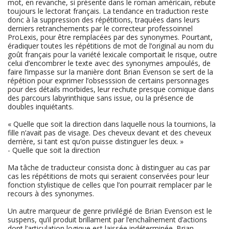
mot, en revanche, si présente dans le roman américain, rebute
toujours le lectorat français. La tendance en traduction reste
donc à la suppression des répétitions, traquées dans leurs
derniers retranchements par le correcteur professoinnel
ProLexis, pour être remplacées par des synonymes. Pourtant,
éradiquer toutes les répétitions de mot de l’original au nom du
goût français pour la variété lexicale comportait le risque, outre
celui d’encombrer le texte avec des synonymes ampoulés, de
faire l’impasse sur la manière dont Brian Evenson se sert de la
répétion pour exprimer l’obsesssion de certains personnages
pour des détails morbides, leur rechute presque comique dans
des parcours labyrinthique sans issue, ou la présence de
doubles inquiétants.
« Quelle que soit la direction dans laquelle nous la tournions, la
fille n’avait pas de visage. Des cheveux devant et des cheveux
derrière, si tant est qu’on puisse distinguer les deux. »
- Quelle que soit la direction
Ma tâche de traducteur consista donc à distinguer au cas par
cas les répétitions de mots qui seraient conservées pour leur
fonction stylistique de celles que l’on pourrait remplacer par le
recours à des synonymes.
Un autre marqueur de genre privilégié de Brian Evenson est le
suspens, qu’il produit brillament par l’enchaînement d’actions
dont l’articulation logique est laissée indéterminée. Brian