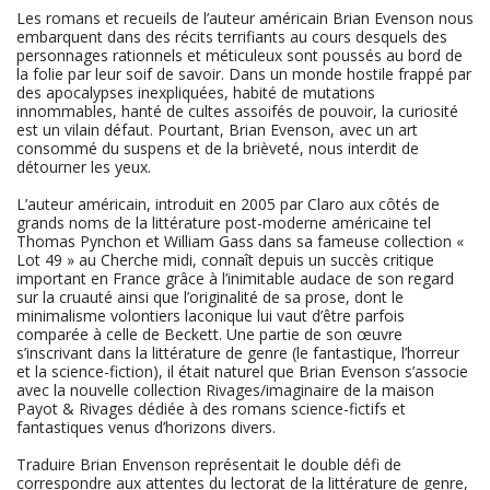
Les romans et recueils de l’auteur américain Brian Evenson nous
embarquent dans des récits terrifiants au cours desquels des
personnages rationnels et méticuleux sont poussés au bord de
la folie par leur soif de savoir. Dans un monde hostile frappé par
des apocalypses inexpliquées, habité de mutations
innommables, hanté de cultes assoifés de pouvoir, la curiosité
est un vilain défaut. Pourtant, Brian Evenson, avec un art
consommé du suspens et de la brièveté, nous interdit de
détourner les yeux.
L’auteur américain, introduit en 2005 par Claro aux côtés de
grands noms de la littérature post-moderne américaine tel
Thomas Pynchon et William Gass dans sa fameuse collection «
Lot 49 » au Cherche midi, connaît depuis un succès critique
important en France grâce à l’inimitable audace de son regard
sur la cruauté ainsi que l’originalité de sa prose, dont le
minimalisme volontiers laconique lui vaut d’être parfois
comparée à celle de Beckett. Une partie de son œuvre
s’inscrivant dans la littérature de genre (le fantastique, l’horreur
et la science-fiction), il était naturel que Brian Evenson s’associe
avec la nouvelle collection Rivages/imaginaire de la maison
Payot & Rivages dédiée à des romans science-fictifs et
fantastiques venus d’horizons divers.
Traduire Brian Envenson représentait le double défi de
correspondre aux attentes du lectorat de la littérature de genre,